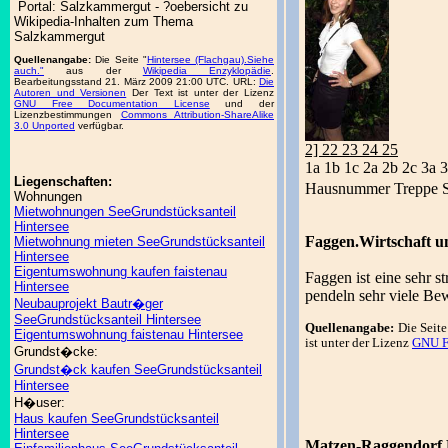
Portal: Salzkammergut - ?oebersicht zu
Wikipedia-Inhalten zum Thema
Salzkammergut
Quellenangabe:
Die Seite "
Hintersee (Flachgau).Siehe
auch."
aus der
Wikipedia Enzyklopädie
.
Bearbeitungsstand 21. März 2009 21:00 UTC. URL:
Die
Autoren und Versionen
Der Text ist unter der Lizenz
GNU Free Documentation License
und der
Lizenzbestimmungen
Commons Attribution-ShareAlike
3.0 Unported
verfügbar.
2] 22 23 24 25
1a 1b 1c 2a 2b 2c 3a 
Liegenschaften:
Hausnummer Treppe S
Wohnungen
Mietwohnungen SeeGrundstücksanteil
Hintersee
Faggen.Wirtschaft un
Mietwohnung mieten SeeGrundstücksanteil
Hintersee
Eigentumswohnung kaufen faistenau
Faggen ist eine sehr 
Hintersee
pendeln sehr viele Be
Neubauprojekt Bautr�ger
SeeGrundstücksanteil Hintersee
Quellenangabe:
Die Seite
Eigentumswohnung faistenau Hintersee
ist unter der Lizenz
GNU F
Grundst�cke:
Grundst�ck kaufen SeeGrundstücksanteil
Hintersee
H�user:
Haus kaufen SeeGrundstücksanteil
Hintersee
Matzen-Raggendorf.