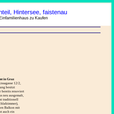
eil, Hintersee, faistenau
infamilienhaus zu Kaufen
nt in Graz
Lissagasse 12/2,
ung besitzt
 bereits renoviert
us neu ausgemalt,
 traditionell
chlafzimmer),
nen Balkon mit
ht auch ein