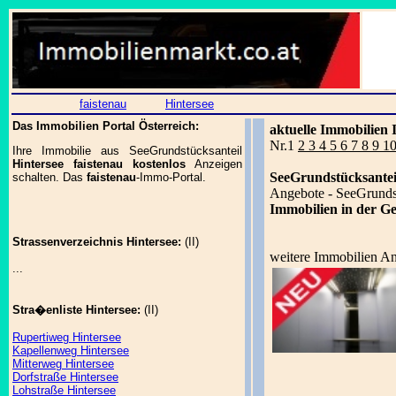
faistenau
Hintersee
Das Immobilien Portal Österreich:
aktuelle Immobilien 
Nr.1
2 3 4 5 6 7 8 9 1
Ihre Immobilie aus SeeGrundstücksanteil
Hintersee faistenau kostenlos
Anzeigen
SeeGrundstücksanteil
schalten. Das
faistenau
-Immo-Portal.
Angebote - SeeGrunds
Immobilien in der Ge
Strassenverzeichnis Hintersee:
(II)
weitere Immobilien A
...
Stra�enliste Hintersee:
(II)
Rupertiweg Hintersee
Kapellenweg Hintersee
Mitterweg Hintersee
Dorfstraße Hintersee
Lohstraße Hintersee