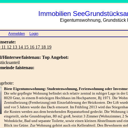
Immobilien SeeGrundstücksant
Eigentumswohnung, Grundstück E
Anmelden
Login
Inserate:
0 11 12 13 14 15 16 17 18 19
/Hintersee/faistenau:
Top Angebot:
tücksanteil
meinde faistenau:
ngebote:
Biete Eigentumswohnung: Studentenwohnung, Ferienwohnung oder Investme
Die sehr gepflegte Wohnung befindet sich relativ zentral in ruhiger Lage in der 
8020 Graz, in einem 8-stöckigen Hochhaus im Hochparterre, Bj 1971. Die Wohn
Zentralheizung (Fernheizung) mit Einzelablesung der Heizkosten. Der Lift wurde
und vor 5 Jahren wurde das Dach erneuert. Im Frühling 2013 wird das Stiegenha
die Kosten werden aus dem bestehenden Reparaturfond gedeckt. Die Wohnung ist
eingeteilt, siehe Grundrissplan, 80 m2 groß, besitzt 3 Zimmer (Wohnzimmer, 2 S
Wohnküche, Bad und separate Toilette, sowie einen kleinen Abstellraum und ei
Blick ins Grüne. Zur Wohnung gehört auch ein Kellerabteil. Den Bewohnern ste