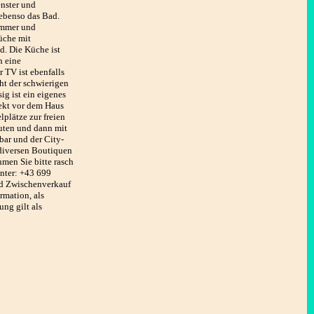
nster und
 ebenso das Bad.
immer und
Küche mit
. Die Küche ist
h eine
 TV ist ebenfalls
ht der schwierigen
ig ist ein eigenes
ekt vor dem Haus
lplätze zur freien
nuten und dann mit
bar und der City-
 diversen Boutiquen
ehmen Sie bitte rasch
unter: +43 699
nd Zwischenverkauf
rmation, als
ng gilt als