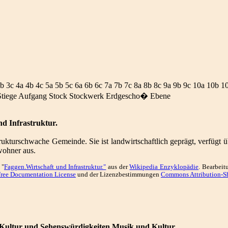
3b 3c 4a 4b 4c 5a 5b 5c 6a 6b 6c 7a 7b 7c 8a 8b 8c 9a 9b 9c 10a 10b 1
tiege Aufgang Stock Stockwerk Erdgescho� Ebene
d Infrastruktur.
strukturschwache Gemeinde. Sie ist landwirtschaftlich geprägt, verfüg
wohner aus.
 "
Faggen.Wirtschaft und Infrastruktur."
aus der
Wikipedia Enzyklopädie
. Bearbei
ree Documentation License
und der Lizenzbestimmungen
Commons Attribution-Sh
Kultur und Sehenswürdigkeiten.Musik und Kultur.