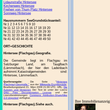
Lidaunstraße Hintersee
Kirchenweg Hintersee
Freiherr von Thurn Platz Hintersee
Sonnweg Hintersee
Hausnummern SeeGrundstücksanteil:
Nr.1 2 3 4 5 6 7 5 9 10
Nr.11 12 13 14 15 16 17 18 19 20
Nr.21 22 23 24 25 26 27 28 29 30
Nr.31 32 33 34 35 36 37 38 39 40
Nr.41 42 43 44 45 46 47 48 49 50
ORT+GESCHICHTE
Hintersee (Flachgau).Geografie.
Die Gemeinde liegt im Flachgau im
Salzburger Land, am Tauglbach
(Lämmerbach), der hier den Ladenbach
aufnimmt.Katastralgemeinden sind:
Hintersee, Lämmerbach.
Quellenangabe:
Die Seite "
Hintersee
(Flachgau).Geografie."
aus der
Wikipedia Enzyklopädie
.
Bearbeitungsstand 21. März 2009 21:00 UTC. URL:
Die
Autoren und Versionen
Der Text ist unter der Lizenz
GNU Free Documentation License
und der
Lizenzbestimmungen
Commons Attribution-ShareAlike
3.0 Unported
verfügbar.
Ihre Immobilienanzeig
Hintersee (Flachgau).Siehe auch.