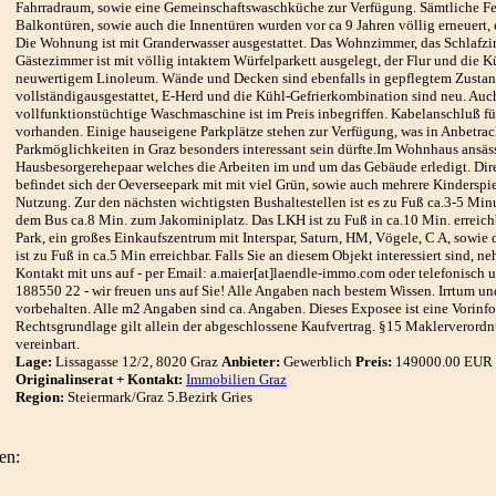
Fahrradraum, sowie eine Gemeinschaftswaschküche zur Verfügung. Sämtliche Fe
Balkontüren, sowie auch die Innentüren wurden vor ca 9 Jahren völlig erneuert,
Die Wohnung ist mit Granderwasser ausgestattet. Das Wohnzimmer, das Schlafz
Gästezimmer ist mit völlig intaktem Würfelparkett ausgelegt, der Flur und die 
neuwertigem Linoleum. Wände und Decken sind ebenfalls in gepflegtem Zustand
vollständigausgestattet, E-Herd und die Kühl-Gefrierkombination sind neu. Auc
vollfunktionstüchtige Waschmaschine ist im Preis inbegriffen. Kabelanschluß für
vorhanden. Einige hauseigene Parkplätze stehen zur Verfügung, was in Anbetrac
Parkmöglichkeiten in Graz besonders interessant sein dürfte.Im Wohnhaus ansäss
Hausbesorgerehepaar welches die Arbeiten im und um das Gebäude erledigt. Dir
befindet sich der Oeverseepark mit mit viel Grün, sowie auch mehrere Kinderspie
Nutzung. Zur den nächsten wichtigsten Bushaltestellen ist es zu Fuß ca.3-5 Mi
dem Bus ca.8 Min. zum Jakominiplatz. Das LKH ist zu Fuß in ca.10 Min. erreich
Park, ein großes Einkaufszentrum mit Interspar, Saturn, HM, Vögele, C A, sowie
ist zu Fuß in ca.5 Min erreichbar. Falls Sie an diesem Objekt interessiert sind, n
Kontakt mit uns auf - per Email: a.maier[at]laendle-immo.com oder telefonisch 
188550 22 - wir freuen uns auf Sie! Alle Angaben nach bestem Wissen. Irrtum u
vorbehalten. Alle m2 Angaben sind ca. Angaben. Dieses Exposee ist eine Vorinfo
Rechtsgrundlage gilt allein der abgeschlossene Kaufvertrag. §15 Maklerverordnu
vereinbart.
Lage:
Lissagasse 12/2, 8020 Graz
Anbieter:
Gewerblich
Preis:
149000.00 EUR
Originalinserat + Kontakt:
Immobilien Graz
Region:
Steiermark/Graz 5.Bezirk Gries
en: